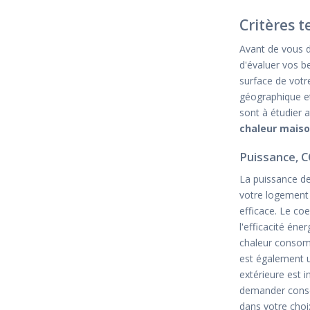
Critères 
Avant de vous d
d'évaluer vos b
surface de votr
géographique et
sont à étudier 
chaleur mais
Puissance, C
La puissance de
votre logement 
efficace. Le co
l'efficacité éne
chaleur consomm
est également un
extérieure est i
demander conse
dans votre choi