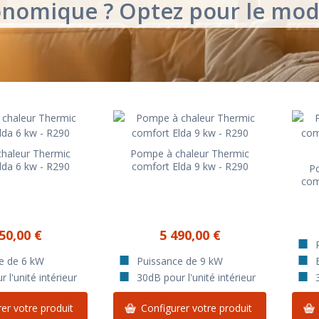
onomique ? Optez pour le mode
haleur Thermic
Pompe à chaleur Thermic
lda 6 kw - R290
comfort Elda 9 kw - R290
P
comf
50,00 €
5 490,00 €
e de 6 kW
Puissance de 9 kW
 l'unité intérieur
30dB pour l'unité intérieur
er votre produit
Configurer votre produit