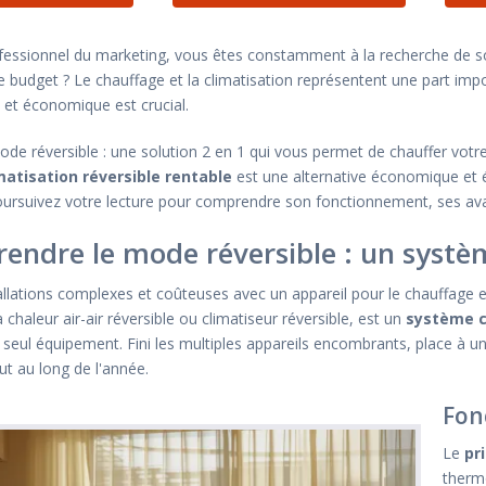
fessionnel du marketing, vous êtes constamment à la recherche de so
e budget ? Le chauffage et la climatisation représentent une part im
 et économique est crucial.
de réversible : une solution 2 en 1 qui vous permet de chauffer votr
matisation réversible rentable
est une alternative économique et 
Poursuivez votre lecture pour comprendre son fonctionnement, ses av
endre le mode réversible : un systè
tallations complexes et coûteuses avec un appareil pour le chauffage e
haleur air-air réversible ou climatiseur réversible, est un
système c
 seul équipement. Fini les multiples appareils encombrants, place à 
ut au long de l'année.
Fon
Le
pr
therm