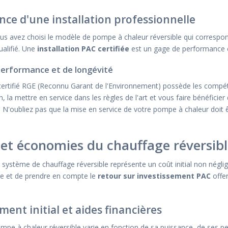
nce d'une installation professionnelle
us avez choisi le modèle de pompe à chaleur réversible qui correspond 
ualifié. Une
installation PAC certifiée
est un gage de performance e
performance et de longévité
 certifié RGE (Reconnu Garant de l'Environnement) possède les comp
on, la mettre en service dans les règles de l'art et vous faire bénéfici
 N'oubliez pas que la mise en service de votre pompe à chaleur doit ê
et économies du chauffage réversib
n système de chauffage réversible représente un coût initial non négli
me et de prendre en compte le
retour sur investissement PAC
offer
ment initial et aides financières
ompe à chaleur réversible varie en fonction de sa puissance, de ses 