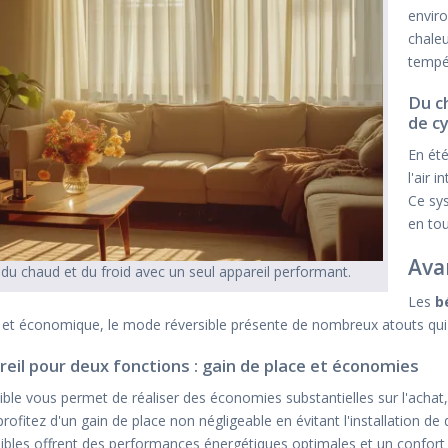
enviro
chaleu
tempér
Du ch
de cy
En été
l'air i
Ce sy
en tou
Ava
 du chaud et du froid avec un seul appareil performant.
Les
b
 et économique, le mode réversible présente de nombreux atouts qui sé
reil pour deux fonctions : gain de place et économies
le vous permet de réaliser des économies substantielles sur l'achat, l
profitez d'un gain de place non négligeable en évitant l'installation 
sibles offrent des performances énergétiques optimales et un confort 