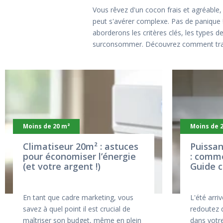
Vous rêvez d'un cocon frais et agréable
peut s'avérer complexe. Pas de panique !
aborderons les critères clés, les types de
surconsommer. Découvrez comment trans
Moins de 20 m²
Moins de 
Climatiseur 20m² : astuces
Puissan
pour économiser l’énergie
: comme
(et votre argent !)
Guide c
En tant que cadre marketing, vous
L'été arri
savez à quel point il est crucial de
redoutez d
maîtriser son budget, même en plein
dans votr