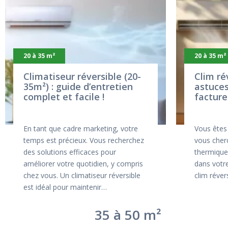
20 à 35 m²
20 à 35 m²
Climatiseur réversible (20-
Clim ré
35m²) : guide d’entretien
astuces
complet et facile !
facture
En tant que cadre marketing, votre
Vous êtes
temps est précieux. Vous recherchez
vous cherc
des solutions efficaces pour
thermique
améliorer votre quotidien, y compris
dans votr
chez vous. Un climatiseur réversible
clim réve
est idéal pour maintenir…
35 à 50 m²