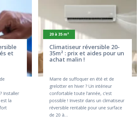
20 à 35 m²
ersible
Climatiseur réversible 20-
lés et
35m² : prix et aides pour un
achat malin !
 de
Marre de suffoquer en été et de
grelotter en hiver ? Un intérieur
 Installer
confortable toute l’année, c’est
est la
possible ! Investir dans un climatiseur
fort
réversible rentable pour une surface
de 20 à…