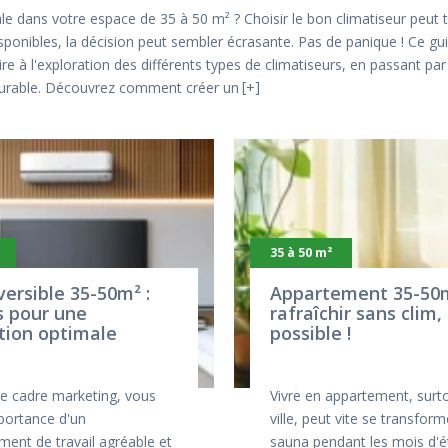
ale dans votre espace de 35 à 50 m² ? Choisir le bon climatiseur peut 
disponibles, la décision peut sembler écrasante. Pas de panique ! Ce
e à l'exploration des différents types de climatiseurs, en passant par l
 durable. Découvrez comment créer un
+
35 à 50 m²
versible 35-50m² :
Appartement 35-50m
s pour une
rafraîchir sans clim, 
tion optimale
possible !
ue cadre marketing, vous
Vivre en appartement, surt
portance d'un
ville, peut vite se transfor
ent de travail agréable et
sauna pendant les mois d'é