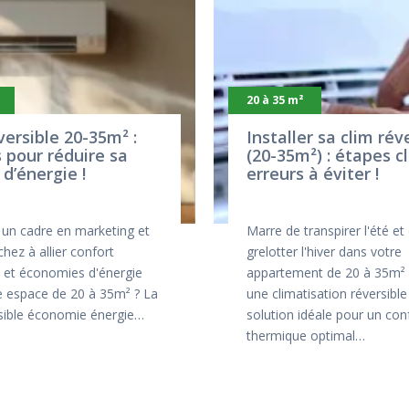
20 à 35 m²
versible 20-35m² :
Installer sa clim rév
 pour réduire sa
(20-35m²) : étapes c
 d’énergie !
erreurs à éviter !
 un cadre en marketing et
Marre de transpirer l'été et
hez à allier confort
grelotter l'hiver dans votre
 et économies d'énergie
appartement de 20 à 35m² ?
e espace de 20 à 35m² ? La
une climatisation réversible 
rsible économie énergie…
solution idéale pour un con
thermique optimal…