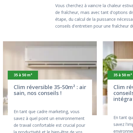
Vous cherchez à vaincre la chaleur estiv
de fraîcheur, mais avec tant d'options 
étape, du calcul de la puissance nécessair
conseils d'entretien pour une fraîcheur
35 à 50 m²
35 à 50 m²
Clim réversible 35-50m² : air
Clim ré
sain, nos conseils !
conseil
intégra
En tant que cadre marketing, vous
En tant q
savez à quel point un environnement
savez l'im
de travail confortable est crucial pour
environnem
la productivité et le bien-être de vos