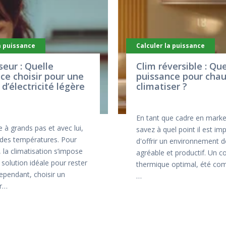
a puissance
Calculer la puissance
seur : Quelle
Clim réversible : Que
ce choisir pour une
puissance pour chau
 d’électricité légère
climatiser ?
En tant que cadre en marke
ve à grands pas et avec lui,
savez à quel point il est im
 des températures. Pour
d'offrir un environnement de
la climatisation s’impose
agréable et productif. Un c
solution idéale pour rester
thermique optimal, été co
Cependant, choisir un
…
ur…