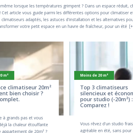
, même lorsque les températures grimpent ? Dans un espace réduit, ch
 Cet article vous guide parmi les différentes options pour climatise
 climatiseurs adaptés, les astuces d'installation et les alternatives p
former votre petit espace en un havre de fraîcheur, pour un été
+
20 m²
Moins de 20 m²
ce climatiseur 20m²
Top 3 climatiseurs
nt bien choisir ?
silencieux et écono
omplet.
pour studio (-20m²) :
Comparez !
ve à grands pas et vous
Vous rêvez d'un studio frais
éjà la chaleur étouffante
agréable en été, sans pour
e appartement de 20m² ?