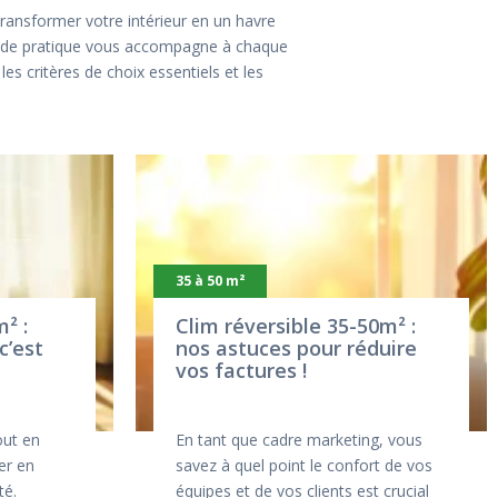
transformer votre intérieur en un havre
 guide pratique vous accompagne à chaque
es critères de choix essentiels et les
35 à 50 m²
² :
Clim réversible 35-50m² :
c’est
nos astuces pour réduire
vos factures !
out en
En tant que cadre marketing, vous
mer en
savez à quel point le confort de vos
té.
équipes et de vos clients est crucial