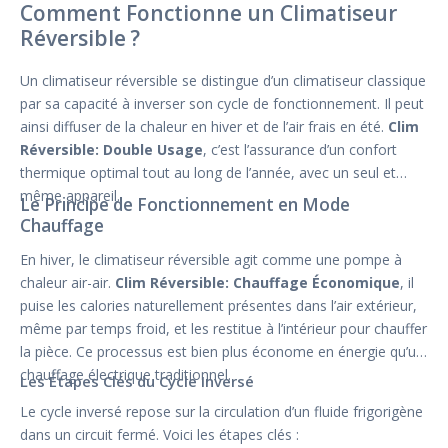
Comment Fonctionne un Climatiseur
Réversible ?
Un climatiseur réversible se distingue d’un climatiseur classique
par sa capacité à inverser son cycle de fonctionnement. Il peut
ainsi diffuser de la chaleur en hiver et de l’air frais en été.
Clim
Réversible: Double Usage
, c’est l’assurance d’un confort
thermique optimal tout au long de l’année, avec un seul et
même appareil.
Le Principe de Fonctionnement en Mode
Chauffage
En hiver, le climatiseur réversible agit comme une pompe à
chaleur air-air.
Clim Réversible: Chauffage Économique
, il
puise les calories naturellement présentes dans l’air extérieur,
même par temps froid, et les restitue à l’intérieur pour chauffer
la pièce. Ce processus est bien plus économe en énergie qu’un
chauffage électrique traditionnel.
Les Étapes Clés du Cycle Inversé
Le cycle inversé repose sur la circulation d’un fluide frigorigène
dans un circuit fermé. Voici les étapes clés :