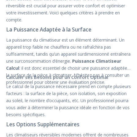
réversible est crucial pour assurer votre confort et optimiser
votre investissement. Voici quelques critères à prendre en
compte.
La Puissance Adaptée à la Surface
La puissance du climatiseur est un élément déterminant. Un
appareil trop faible ne chauffera ou ne rafraîchira pas
suffisamment, tandis qu’un appareil surdimensionné entraînera
une surconsommation d’énergie.
Puissance Climatiseur
Calcul
: il est donc essentiel de choisir une puissance adaptée à
la surface de la pièce à climatiser. N’hésitez pas à consulter un
Calculer ses Besoins pour un Confort Optimal
professionnel pour obtenir une évaluation précise.
Le calcul de la puissance nécessaire prend en compte plusieurs
facteurs : la surface de la pièce, son isolation, son exposition
au soleil, le nombre d’occupants, etc. Un professionnel pourra
vous aider à déterminer la puissance idéale en fonction de vos
besoins spécifiques.
Les Options Supplémentaires
Les climatiseurs réversibles modernes offrent de nombreuses