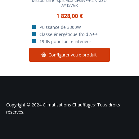
Mitsubishi Bi-split MXZ-2F33VF + 2 X MSZ-
AY15VGK
1 828,00 €
Puissance de 3300W
Classe énergétique froid A++
19dB pour l'unité intérieur
Configurer votre produit
Copyright © 2024 Climatisations Chauffages· Tous droits
réservés.