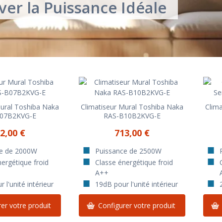
r la Puissance Idéale ️️
Mural Toshiba Naka
Climatiseur Mural Toshiba Naka
Clima
07B2KVG-E
RAS-B10B2KVG-E
2,00 €
713,00 €
ce de 2000W
Puissance de 2500W
ergétique froid
Classe énergétique froid
A++
 l'unité intérieur
19dB pour l'unité intérieur
er votre produit
Configurer votre produit