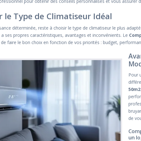
ofessionnel pour obtenir des conseils personnalisés et vous assurer de 
r le Type de Climatiseur Idéal
ssance déterminée, reste à choisir le type de climatiseur le plus adap
 ses propres caractéristiques, avantages et inconvénients. Le
Comp
et de faire le bon choix en fonction de vos priorités : budget, performan
Ava
Mod
Pour u
différ
50m2
perfor
profes
bruyan
de vou
Comp
un l