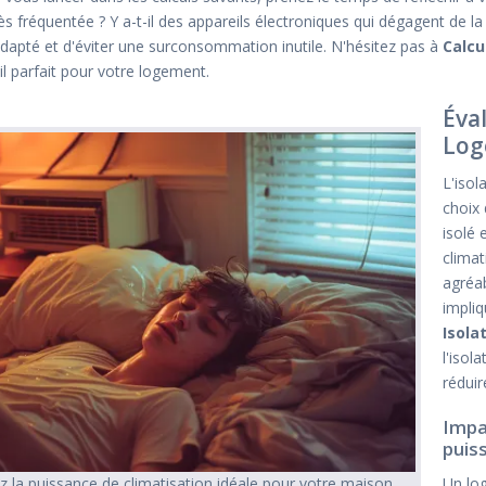
rès fréquentée ? Y a-t-il des appareils électroniques qui dégagent de 
adapté et d'éviter une surconsommation inutile. N'hésitez pas à
Calcu
il parfait pour votre logement.
Éval
Log
L'isol
choix 
isolé 
climat
agréab
impliq
Isola
l'isol
rédui
Impac
puis
Un log
 la puissance de climatisation idéale pour votre maison.