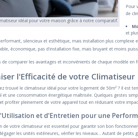
Pour v
de cli
imatiseur idéal pour votre maison grâce à notre comparatif.
Mo
et plu
erformant, silencieux et esthétique, mais installation plus complexe 
ible, économique, pas d'installation fixe, mais bruyant et moins puiss
 de comparer les avantages et inconvénients de chaque modèle en fon
ser l'Efficacité de votre Climatiseur
ez trouvé le climatiseur idéal pour votre logement de 50m² ? Il est t
l et une consommation énergétique maîtrisée. Quelques gestes simpl
et profiter pleinement de votre appareil tout en réduisant votre impac
d'Utilisation et d'Entretien pour une Perfo
n de votre climatiseur est essentiel pour garantir son bon fonctionnem
égager les unités extérieures, vérifier les niveaux… Autant de petits ge