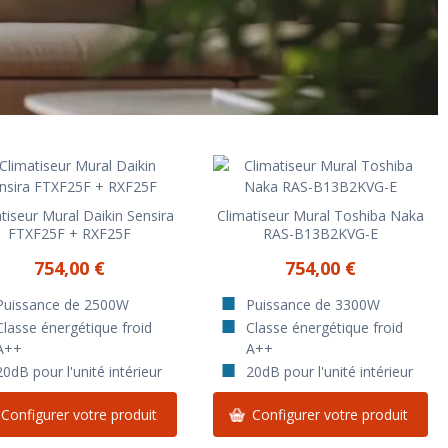
tiseur Mural Daikin Sensira
Climatiseur Mural Toshiba Naka
FTXF25F + RXF25F
RAS-B13B2KVG-E
754,00 €
754,00 €
Puissance de 2500W
Puissance de 3300W
Classe énergétique froid
Classe énergétique froid
A++
A++
20dB pour l'unité intérieur
20dB pour l'unité intérieur
Configurer votre produit
Configurer votre produit