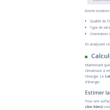
bonne isolation
Qualité de l
Type de vitr
Orientation d
En analysant ce
Calcul
Maintenant que 
climatiseur à re
l'énergie. Le
Ca
d'énergie.
Estimer l
Pour une surfa
clim 50m2
comp